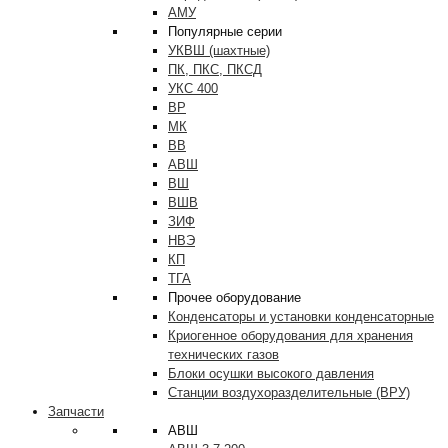
АМУ
Популярные серии
УКВШ (шахтные)
ПК, ПКС, ПКСД
УКС 400
ВР
МК
ВВ
АВШ
ВШ
ВШВ
ЗИФ
НВЭ
КП
ТГА
Прочее оборудование
Конденсаторы и установки конденсаторные
Криогенное оборудования для хранения
технических газов
Блоки осушки высокого давления
Станции воздухоразделительные (ВРУ)
Запчасти
АВШ