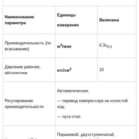
Единицы
Наименование
Величина
параметра
измерения
Производительность (по
6,3±
3
м
/мин
0,3
всасыванию)
Давление рабочее,
2
10
кгс/см
абсолютное
Автоматическое:
Регулирование
— перевод компрессора на холостой
производительности
ход;
— пуск-стоп
Поршневой, двухступенчатый,