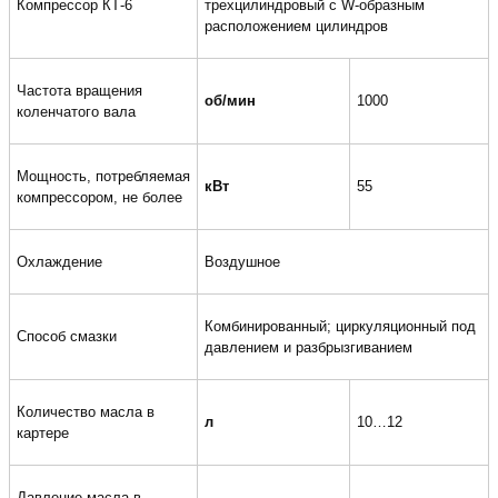
Компрессор КТ-6
трехцилиндровый с W-образным
расположением цилиндров
Частота вращения
об/мин
1000
коленчатого вала
Мощность, потребляемая
кВт
55
компрессором, не более
Охлаждение
Воздушное
Комбинированный; циркуляционный под
Способ смазки
давлением и разбрызгиванием
Количество масла в
л
10…12
картере
Давление масла в