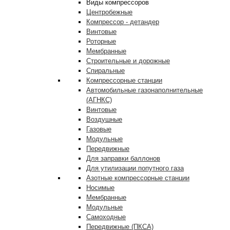
Виды компрессоров
Центробежные
Компрессор - детандер
Винтовые
Роторные
Мембранные
Строительные и дорожные
Спиральные
Компрессорные станции
Автомобильные газонаполнительные
(АГНКС)
Винтовые
Воздушные
Газовые
Модульные
Передвижные
Для заправки баллонов
Для утилизации попутного газа
Азотные компрессорные станции
Носимые
Мембранные
Модульные
Самоходные
Передвижные (ПКСА)