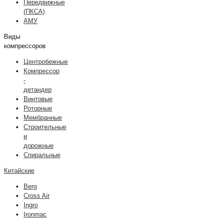
Передвижные
(ПКСА)
АМУ
Виды
компрессоров
Центробежные
Компрессор
-
детандер
Винтовые
Роторные
Мембранные
Строительные
и
дорожные
Спиральные
Китайские
Berg
Cross Air
Ingro
Ironmac