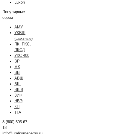
Luxon
Популярные
серии
АМУ
УКВШ
(шахтные)
ПК, ПКС,
ПКСД
УКС 400
ВР
МК
ВВ
АВШ
ВШ
ВШВ
ЗИФ
НВЭ
КП
ТГА
8 (800) 505-67-
18
info@uralkomenergo.ru