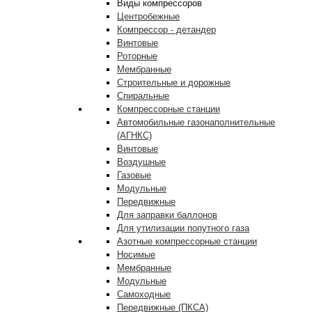
Виды компрессоров
Центробежные
Компрессор - детандер
Винтовые
Роторные
Мембранные
Строительные и дорожные
Спиральные
Компрессорные станции
Автомобильные газонаполнительные
(АГНКС)
Винтовые
Воздушные
Газовые
Модульные
Передвижные
Для заправки баллонов
Для утилизации попутного газа
Азотные компрессорные станции
Носимые
Мембранные
Модульные
Самоходные
Передвижные (ПКСА)