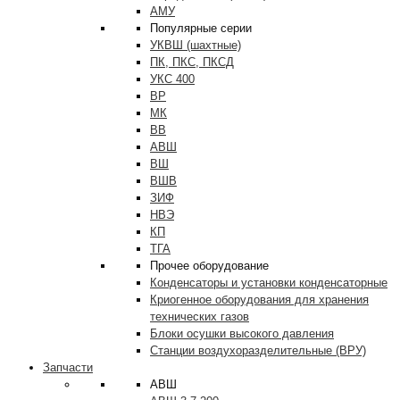
АМУ
Популярные серии
УКВШ (шахтные)
ПК, ПКС, ПКСД
УКС 400
ВР
МК
ВВ
АВШ
ВШ
ВШВ
ЗИФ
НВЭ
КП
ТГА
Прочее оборудование
Конденсаторы и установки конденсаторные
Криогенное оборудования для хранения
технических газов
Блоки осушки высокого давления
Станции воздухоразделительные (ВРУ)
Запчасти
АВШ