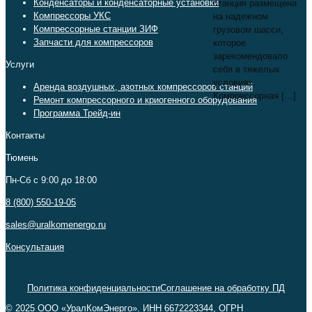
Конденсаторы и конденсаторные установки
станция размещена
Компрессоры УКС
на надежном
Компрессорные станции ЗИФ
грузовом шасси,
Запчасти для компрессоров
которое
зарекомендовало
Услуги
себя в тяжелых
условиях.
Аренда воздушных, азотных компрессоров станций
Компрессорная
[…]
Ремонт компрессорного и криогенного оборудования
Программа Трейд-ин
Контакты
Тюмень
Пн-Сб c 9:00 до 18:00
8 (800) 550-19-05
sales@uralkomenergo.ru
Консультация
Политика конфиденциальности
Соглашение на обработку ПД
© 2025 ООО «УралКомЭнерго». ИНН 6672223344, ОГРН