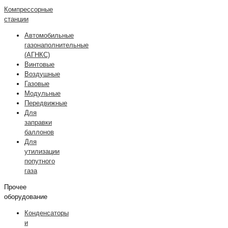
Компрессорные
станции
Автомобильные
газонаполнительные
(АГНКС)
Винтовые
Воздушные
Газовые
Модульные
Передвижные
Для
заправки
баллонов
Для
утилизации
попутного
газа
Прочее
оборудование
Конденсаторы
и