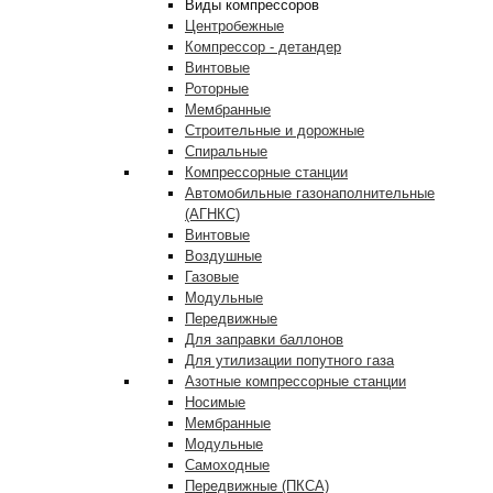
Виды компрессоров
Центробежные
Компрессор - детандер
Винтовые
Роторные
Мембранные
Строительные и дорожные
Спиральные
Компрессорные станции
Автомобильные газонаполнительные
(АГНКС)
Винтовые
Воздушные
Газовые
Модульные
Передвижные
Для заправки баллонов
Для утилизации попутного газа
Азотные компрессорные станции
Носимые
Мембранные
Модульные
Самоходные
Передвижные (ПКСА)