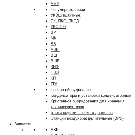
АМУ
Популярные серии
УКВШ (шахтные)
ПК, ПКС, ПКСД
УКС 400
ВР
МК
ВВ
АВШ
ВШ
ВШВ
ЗИФ
НВЭ
КП
ТГА
Прочее оборудование
Конденсаторы и установки конденсаторные
Криогенное оборудования для хранения
технических газов
Блоки осушки высокого давления
Станции воздухоразделительные (ВРУ)
Запчасти
АВШ