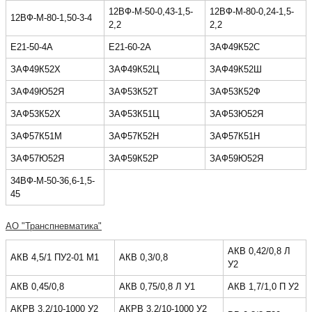
12ВФ-М-50-0,43-1,5-
12ВФ-М-80-0,24-1,5-
12ВФ-М-80-1,50-3-4
2,2
2,2
Е21-50-4А
Е21-60-2А
ЗАФ49К52С
ЗАФ49К52Х
ЗАФ49К52Ц
ЗАФ49К52Ш
ЗАФ49Ю52Я
ЗАФ53К52Т
ЗАФ53К52Ф
ЗАФ53К52Х
ЗАФ53К51Ц
ЗАФ53Ю52Я
ЗАФ57К51М
ЗАФ57К52Н
ЗАФ57К51Н
ЗАФ57Ю52Я
ЗАФ59К52Р
ЗАФ59Ю52Я
34ВФ-М-50-36,6-1,5-
45
АО "Транспневматика"
АКВ 0,42/0,8 Л
АКВ 4,5/1 ПУ2-01 М1
АКВ 0,3/0,8
У2
АКВ 0,45/0,8
АКВ 0,75/0,8 Л У1
АКВ 1,7/1,0 П У2
АКРВ 3,2/10-1000 У2
АКРВ 3,2/10-1000 У2