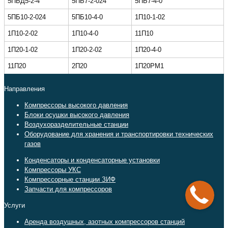
5ПБД5-2-4
5ПБ7-2-024
5ПБ7-4-0
5ПБ10-2-024
5ПБ10-4-0
1П10-1-02
1П10-2-02
1П10-4-0
11П10
1П20-1-02
1П20-2-02
1П20-4-0
11П20
2П20
1П20РМ1
Направления
Компрессоры высокого давления
Блоки осушки высокого давления
Воздухоразделительные станции
Оборудование для хранения и транспортировки технических
газов
Конденсаторы и конденсаторные установки
Компрессоры УКС
Компрессорные станции ЗИФ
Запчасти для компрессоров
Услуги
Аренда воздушных, азотных компрессоров станций