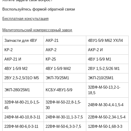
Воспользуйтесь формой обратной связи
Бесплатная консультация
Мелитопольский компрессорный завод
Запчасти для 4ВУ
АКР-21
4ВУ1-5/9 М62 УХЛ4
КР-2
АКР-2
АКР-2 И
АКР-21 И
КР-25
4ВУ 1-5/9 М1
4ВУ 1-5/9 М2
4ВУ 1-5/9 М42
2ВУ 1,5-2,5/26 М1
2ВУ 2,5-2,5/31О М5
ЭКП-70/25М1
ЭКП-210/25М1
32ВФ-М-50-13,2-1-
ЭКП-280/25М1
КСБУ-4ВУ1-5/9
18,5
32ВФ-М-80-21,0-1,5-
32ВФ-М-50-22,8-1,5-
24ВФ-М-30-4,4-1,5-4
45
30
24ВФ-М-40-10,8-3-11
24ВФ-М-30-11,1-3-7,5
22ВФ-М-50-2,34-1,5-4
22ВФ-М-80-6,0-3-11
22ВФ-М-50-6,3-3-7,5
12ВФ-М-50-1,68-3-3