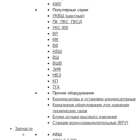
АМУ
Популярные серии
УКВШ (шахтные)
ПК, ПКС, ПКСД
УКС 400
ВР
МК
ВВ
АВШ
ВШ
ВШВ
ЗИФ
НВЭ
КП
ТГА
Прочее оборудование
Конденсаторы и установки конденсаторные
Криогенное оборудования для хранения
технических газов
Блоки осушки высокого давления
Станции воздухоразделительные (ВРУ)
Запчасти
АВШ