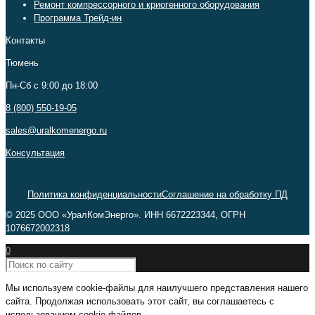
Ремонт компрессорного и криогенного оборудования
Программа Трейд-ин
Контакты
Тюмень
Пн-Сб c 9:00 до 18:00
8 (800) 550-19-05
sales@uralkomenergo.ru
Консультация
Политика конфиденциальности
Соглашение на обработку ПД
© 2025 ООО «УралКомЭнерго». ИНН 6672223344, ОГРН
1076672002318
0
Мы используем cookie-файлы для наилучшего представления нашего
сайта. Продолжая использовать этот сайт, вы соглашаетесь с
использованием cookie-файлов.