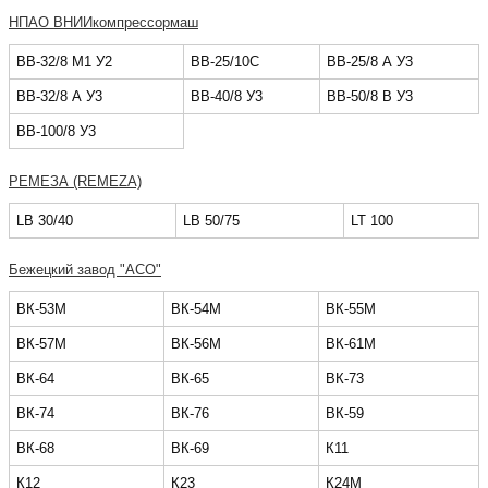
НПАО ВНИИкомпрессормаш
ВВ-32/8 М1 У2
ВВ-25/10С
ВВ-25/8 А У3
ВВ-32/8 А У3
ВВ-40/8 У3
ВВ-50/8 В У3
ВВ-100/8 У3
РЕМЕЗА (REMEZA)
LB 30/40
LB 50/75
LT 100
Бежецкий завод "АСО"
ВК-53М
ВК-54М
ВК-55М
ВК-57М
ВК-56М
ВК-61М
ВК-64
ВК-65
ВК-73
ВК-74
ВК-76
ВК-59
ВК-68
ВК-69
К11
К12
К23
К24М