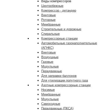
Виды компрессоров
Центробежные
Компрессор - детандер
Винтовые
Роторные
Мембранные
Строительные и дорожные
Спиральные
Компрессорные станции
Автомобильные газонаполнительные
(АГНКС)
Винтовые
Воздушные
Газовые
Модульные
Передвижные
Для заправки баллонов
Для утилизации попутного газа
Азотные компрессорные станции
Носимые
Мембранные
Модульные
Самоходные
Передвижные (ПКСА)