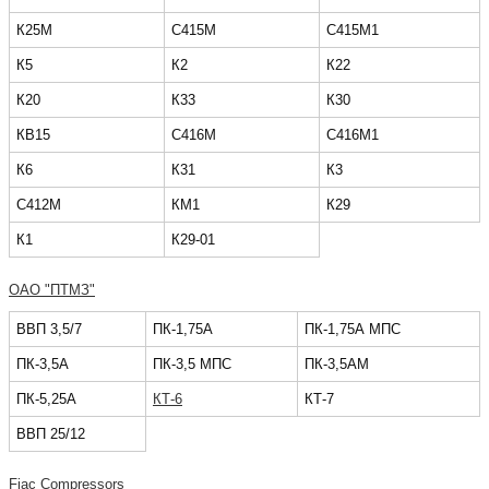
К25М
С415М
С415М1
К5
К2
К22
К20
К33
К30
КВ15
С416М
С416М1
К6
К31
К3
С412М
КМ1
К29
К1
К29-01
ОАО "ПТМЗ"
ВВП 3,5/7
ПК-1,75А
ПК-1,75А МПС
ПК-3,5А
ПК-3,5 МПС
ПК-3,5АМ
ПК-5,25А
КТ-6
КТ-7
ВВП 25/12
Fiac Compressors