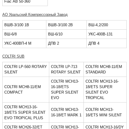
Fiaс AB 50-360
АО Уральский Компрессорный Завод
ВШВ-3/100 1В
ВШВ-3/100 2В
ВШ-4,2/200
ВШ-6/8
ВШ-6/10
УКС-400В-131
УКС-400ВП-4 М
ДПВ 2
ДПВ 4
COLTRI SUB
COLTRI LP-560 ROTARY
COLTRI LP-713
COLTRI MCH8-11/EM
SILENT
ROTARY SILENT
STANDARD
COLTRI MCH13-
COLTRI MCH13-16-
COLTRI MCH8-11/EM
16-18/ETS
18/ETS SUPER
COMPACT
SUPER SILENT
SILENT EVO
EVO
TROPICAL
COLTRI MCH13-16-
COLTRI MCH13-
COLTRI MCH13-
18/ETS SUPER SILENT
16-18/ET MARK 1
16/ETS MINI SILENT
EVO TROPICAL PLUS
COLTRI MCH26-32/ET
COLTRI MCH13-
COLTRI MCH13-16/DY