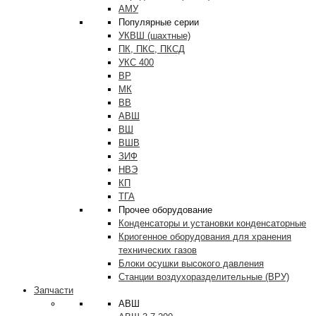
АМУ
Популярные серии
УКВШ (шахтные)
ПК, ПКС, ПКСД
УКС 400
ВР
МК
ВВ
АВШ
ВШ
ВШВ
ЗИФ
НВЭ
КП
ТГА
Прочее оборудование
Конденсаторы и установки конденсаторные
Криогенное оборудования для хранения
технических газов
Блоки осушки высокого давления
Станции воздухоразделительные (ВРУ)
Запчасти
АВШ