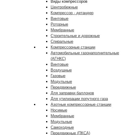
Виды компрессоров
Центробежные
Компрессор - детандер
Винтовые
Роторные
Мембранные
Строительные и дорожные
Спиральные
Компрессорные станции
Автомобильные газонаполнительные
(АГНКС)
Винтовые
Воздушные
Газовые
Модульные
Передвижные
Для заправки баллонов
Для утилизации попутного газа
Азотные компрессорные станции
Носимые
Мембранные
Модульные
Самоходные
Передвижные (ПКСА)