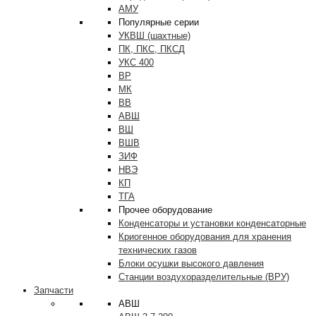
АМУ
Популярные серии
УКВШ (шахтные)
ПК, ПКС, ПКСД
УКС 400
ВР
МК
ВВ
АВШ
ВШ
ВШВ
ЗИФ
НВЭ
КП
ТГА
Прочее оборудование
Конденсаторы и установки конденсаторные
Криогенное оборудования для хранения
технических газов
Блоки осушки высокого давления
Станции воздухоразделительные (ВРУ)
Запчасти
АВШ