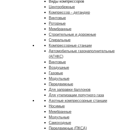
Виды компрессоров
Центробежные
Компрессор - детандер
Винтовые
Роторные
Мембранные
Строительные и дорожные
Спиральные
Компрессорные станции
Автомобильные газонаполнительные
(АГНКС)
Винтовые
Воздушные
Газовые
Модульные
Передвижные
Для заправки баллонов
Для утилизации попутного газа
Азотные компрессорные станции
Носимые
Мембранные
Модульные
Самоходные
Передвижные (ПКСА)